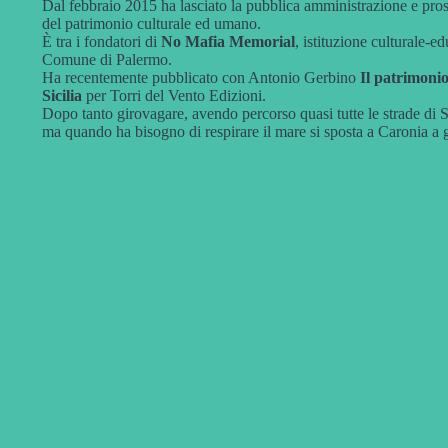
Dal febbraio 2015 ha lasciato la pubblica amministrazione e pro
del patrimonio culturale ed umano.
È tra i fondatori di
No Mafia Memorial
, istituzione culturale-
Comune di Palermo.
Ha recentemente pubblicato con Antonio Gerbino
Il patrimonio
Sicilia
per Torri del Vento Edizioni.
Dopo tanto girovagare, avendo percorso quasi tutte le strade di Sic
ma quando ha bisogno di respirare il mare si sposta a Caronia a g