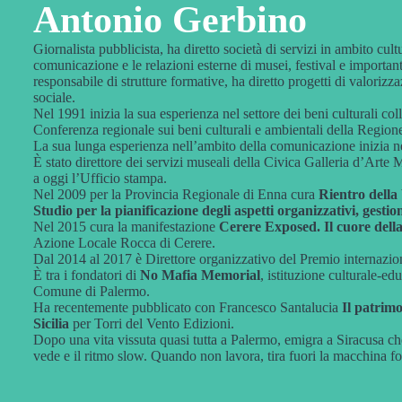
Antonio Gerbino
Giornalista pubblicista, ha diretto società di servizi in ambito cult
comunicazione e le relazioni esterne di musei, festival e important
responsabile di strutture formative, ha diretto progetti di valoriz
sociale.
Nel 1991 inizia la sua esperienza nel settore dei beni culturali co
Conferenza regionale sui beni culturali e ambientali della Regione
La sua lunga esperienza nell’ambito della comunicazione inizia n
È stato direttore dei servizi museali della Civica Galleria d’Arte 
a oggi l’Ufficio stampa.
Nel 2009 per la Provincia Regionale di Enna cura
Rientro della
Studio per la pianificazione degli aspetti organizzativi, gesti
Nel 2015 cura la manifestazione
Cerere Exposed. Il cuore della 
Azione Locale Rocca di Cerere.
Dal 2014 al 2017 è Direttore organizzativo del Premio internazio
È tra i fondatori di
No Mafia Memorial
, istituzione culturale-e
Comune di Palermo.
Ha recentemente pubblicato con Francesco Santalucia
Il patrimo
Sicilia
per Torri del Vento Edizioni.
Dopo una vita vissuta quasi tutta a Palermo, emigra a Siracusa che l
vede e il ritmo slow. Quando non lavora, tira fuori la macchina f