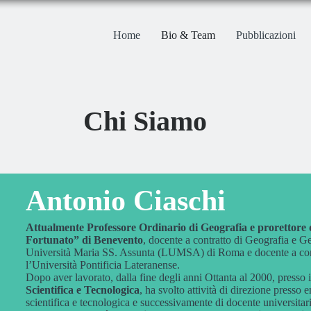
Home
Bio & Team
Pubblicazioni
Chi Siamo
Antonio Ciaschi
Attualmente Professore Ordinario di Geografia e prorettore d
Fortunato” di Benevento
, docente a contratto di Geografia e G
Università Maria SS. Assunta (LUMSA) di Roma e docente a cont
l’Università Pontificia Lateranense.
Dopo aver lavorato, dalla fine degli anni Ottanta al 2000, presso 
Scientifica e Tecnologica
, ha svolto attività di direzione presso e
scientifica e tecnologica e successivamente di docente universitar