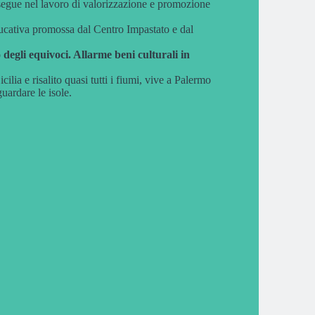
segue nel lavoro di valorizzazione e promozione
educativa promossa dal Centro Impastato e dal
 degli equivoci. Allarme beni culturali in
ilia e risalito quasi tutti i fiumi, vive a Palermo
uardare le isole.