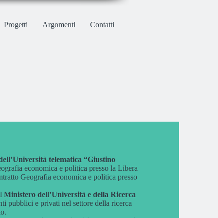
Progetti
Argomenti
Contatti
ell’Università telematica “Giustino
eografia economica e politica presso la Libera
ratto Geografia economica e politica presso
il
Ministero dell’Università e della Ricerca
nti pubblici e privati nel settore della ricerca
io.