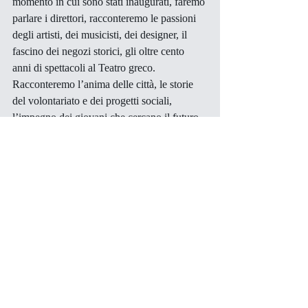
momento in cui sono stati inaugurati, faremo 
parlare i direttori, racconteremo le passioni 
degli artisti, dei musicisti, dei designer, il 
fascino dei negozi storici, gli oltre cento 
anni di spettacoli al Teatro greco. 
Racconteremo l’anima delle città, le storie 
del volontariato e dei progetti sociali, 
l’impegno dei giovani che cercano il futuro 
e delle Associazioni che lavorano con i 
bambini e per l’accessibilità. Racconteremo 
le terre del gusto, la cultura agroalimentare e 
quella enogastronomica, i produttori e i 
luoghi dedicati, ma non faremo una guida 
dei ristoranti.
SiracusaCulture.com
 è una testata 
giornalistica registrata presso il Tribunale di 
Siracusa, il Direttore responsabile è Antonio 
Gerbino. La Direzione editoriale è composta 
da Sergio G. Grasso, Francesco Santalucia e 