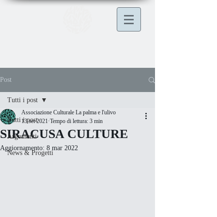
Post
Tutti i post
Associazione Culturale La palma e l'ulivo
Tutti i post
13 set 2021
Tempo di lettura: 3 min
SIRACUSA CULTURE
Argomenti
Aggiornamento:
8 mar 2022
News & Progetti