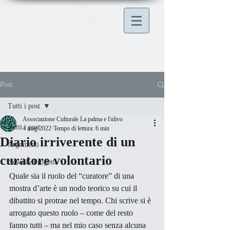
Post
Tutti i post
Associazione Culturale La palma e l'ulivo
Tutti i post
4 mag 2022
Tempo di lettura: 6 min
Diario irriverente di un
Argomenti
curatore volontario
News & Progetti
Quale sia il ruolo del “curatore” di una 
mostra d’arte è un nodo teorico su cui il 
dibattito si protrae nel tempo. Chi scrive si è 
arrogato questo ruolo – come del resto 
fanno tutti – ma nel mio caso senza alcuna 