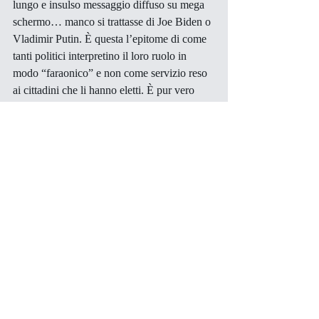
lungo e insulso messaggio diffuso su mega 
schermo… manco si trattasse di Joe Biden o 
Vladimir Putin. È questa l’epitome di come 
tanti politici interpretino il loro ruolo in 
modo “faraonico” e non come servizio reso 
ai cittadini che li hanno eletti. È pur vero 
che Samonà non lo ha eletto nessuno ma è 
stato cooptato da un Governatore che si 
copre di ridicolo facendo smontare a suo 
piacere mostre già allestite e approvate, 
manco fosse un Podestà del ventennio 
fascista.
Per concludere. Per quel che riguarda le 
vicende legate a questa attività non mi sono 
mai sentito un martire. Al contrario mi 
ritengo piuttosto fortunato, soprattutto 
quando mi confronto con colleghi anche più 
celebri e preparati di me che mi raccontano 
di vicende surreali scaturite da altrettanta 