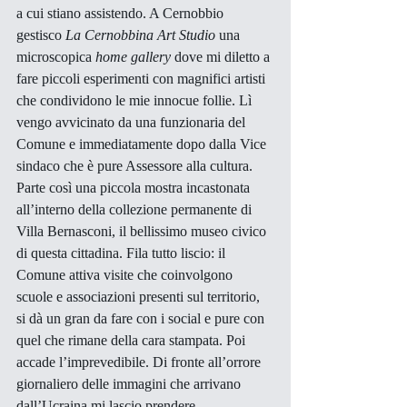
a cui stiano assistendo. A Cernobbio 
gestisco 
La Cernobbina Art Studio
 una 
microscopica 
home gallery
 dove mi diletto a 
fare piccoli esperimenti con magnifici artisti 
che condividono le mie innocue follie. Lì 
vengo avvicinato da una funzionaria del 
Comune e immediatamente dopo dalla Vice 
sindaco che è pure Assessore alla cultura. 
Parte così una piccola mostra incastonata 
all’interno della collezione permanente di 
Villa Bernasconi, il bellissimo museo civico 
di questa cittadina. Fila tutto liscio: il 
Comune attiva visite che coinvolgono 
scuole e associazioni presenti sul territorio, 
si dà un gran da fare con i social e pure con 
quel che rimane della cara stampata. Poi 
accade l’imprevedibile. Di fronte all’orrore 
giornaliero delle immagini che arrivano 
dall’Ucraina mi lascio prendere 